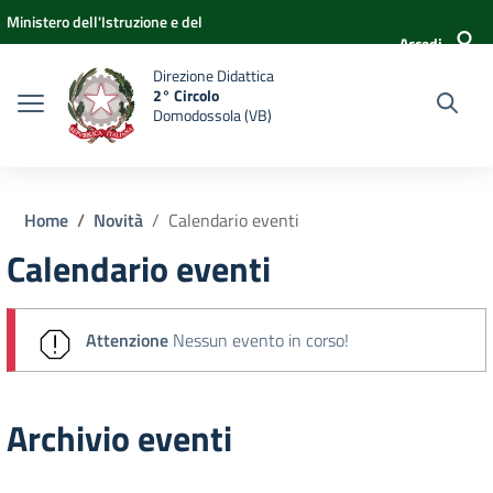
Vai ai contenuti
Vai al menu di navigazione
Vai al footer
Ministero dell'Istruzione e del
Accedi
Merito
Direzione Didattica
2° Circolo
Domodossola (VB)
Home
Novità
Calendario eventi
Calendario eventi
Attenzione
Nessun evento in corso!
Archivio eventi