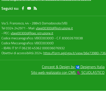
Seguici su:
Via S. Francesco, 44
-
28845 Domodossola (VB)
Tel 0324 242971
- Mail:
vbee00300d@istruzione.it
- PEC:
vbee00300d@pec.istruzione.it
Codice meccanografico: VBEE00300D
- C.F. 83002670038
Codice Meccanografico: VBEE00300D
- IBAN: IT 91 F 06230 45362 000036076932
Obiettivi di accessibilità 2024:
https://form.agid.gov.it/view/b6e73980-7
Concept & Design by
Designers Italia
Sito web realizzato con CMS
SCUOLASTICO