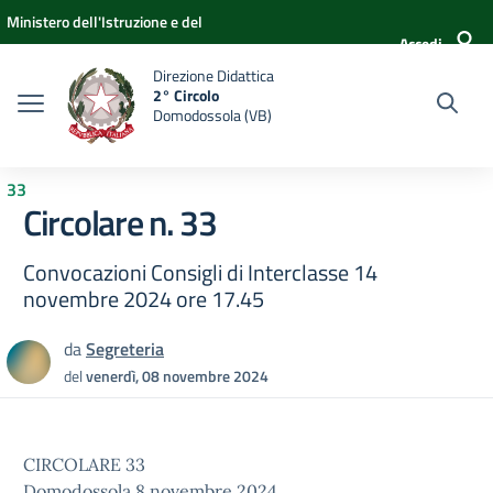
Vai ai contenuti
Vai al menu di navigazione
Vai al footer
Ministero dell'Istruzione e del
Accedi
Merito
Direzione Didattica
2° Circolo
Domodossola (VB)
33
Circolare n. 33
Convocazioni Consigli di Interclasse 14
novembre 2024 ore 17.45
da
Segreteria
del
venerdì, 08 novembre 2024
CIRCOLARE 33
Domodossola 8 novembre 2024