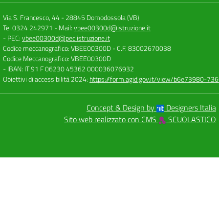
Via S. Francesco, 44
-
28845 Domodossola (VB)
Tel 0324 242971
- Mail:
vbee00300d@istruzione.it
- PEC:
vbee00300d@pec.istruzione.it
Codice meccanografico: VBEE00300D
- C.F. 83002670038
Codice Meccanografico: VBEE00300D
- IBAN: IT 91 F 06230 45362 000036076932
Obiettivi di accessibilità 2024:
https://form.agid.gov.it/view/b6e73980-7
Concept & Design by
Designers Italia
Sito web realizzato con CMS
SCUOLASTICO