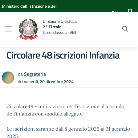
Vai ai contenuti
Vai al menu di navigazione
Vai al footer
Ministero dell'Istruzione e del
Accedi
Merito
Direzione Didattica
2° Circolo
Domodossola (VB)
Circolare 48 iscrizioni Infanzia
da
Segreteria
del
venerdì, 20 dicembre 2024
Circolare48 - indicazioni per l'iscrizione alla scuola
dell'infanzia con modulo allegato.
Le iscrizioni saranno dall'8 gennaio 2025 al 31 gennaio
2025.