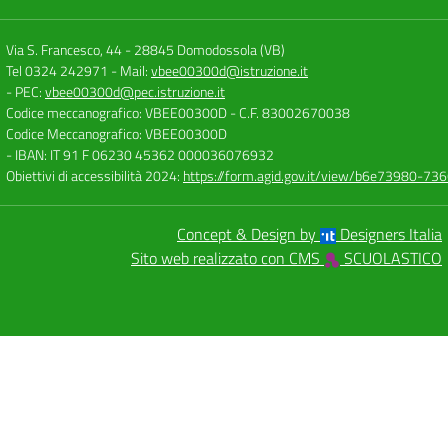
Via S. Francesco, 44
-
28845 Domodossola (VB)
Tel 0324 242971
- Mail:
vbee00300d@istruzione.it
- PEC:
vbee00300d@pec.istruzione.it
Codice meccanografico: VBEE00300D
- C.F. 83002670038
Codice Meccanografico: VBEE00300D
- IBAN: IT 91 F 06230 45362 000036076932
Obiettivi di accessibilità 2024:
https://form.agid.gov.it/view/b6e73980-7
Concept & Design by
Designers Italia
Sito web realizzato con CMS
SCUOLASTICO