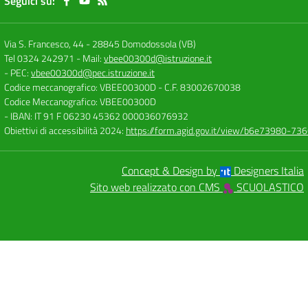
Seguici su:
Via S. Francesco, 44
-
28845 Domodossola (VB)
Tel 0324 242971
- Mail:
vbee00300d@istruzione.it
- PEC:
vbee00300d@pec.istruzione.it
Codice meccanografico: VBEE00300D
- C.F. 83002670038
Codice Meccanografico: VBEE00300D
- IBAN: IT 91 F 06230 45362 000036076932
Obiettivi di accessibilità 2024:
https://form.agid.gov.it/view/b6e73980-7
Concept & Design by
Designers Italia
Sito web realizzato con CMS
SCUOLASTICO