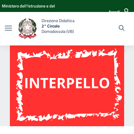
Vai ai contenuti
Vai al menu di navigazione
Vai al footer
Ministero dell'Istruzione e del
Accedi
Merito
Direzione Didattica
2° Circolo
Domodossola (VB)