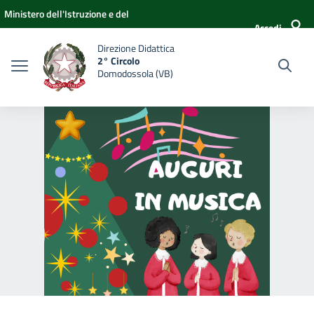
Vai ai contenuti
Vai al menu di navigazione
Vai al footer
Ministero dell'Istruzione e del
Accedi
Merito
Direzione Didattica
2° Circolo
Domodossola (VB)