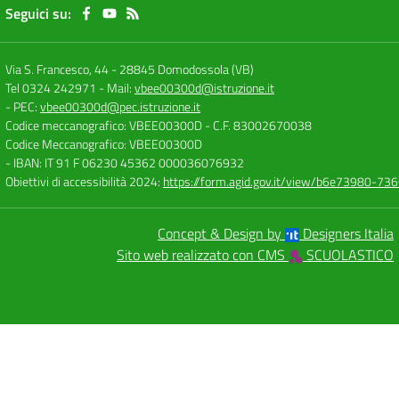
Seguici su:
Via S. Francesco, 44
-
28845 Domodossola (VB)
Tel 0324 242971
- Mail:
vbee00300d@istruzione.it
- PEC:
vbee00300d@pec.istruzione.it
Codice meccanografico: VBEE00300D
- C.F. 83002670038
Codice Meccanografico: VBEE00300D
- IBAN: IT 91 F 06230 45362 000036076932
Obiettivi di accessibilità 2024:
https://form.agid.gov.it/view/b6e73980-7
Concept & Design by
Designers Italia
Sito web realizzato con CMS
SCUOLASTICO